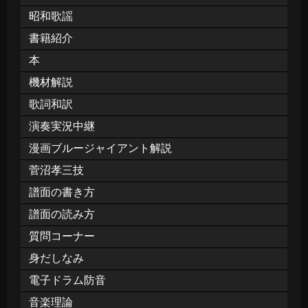
昭和歌謡
書籍紹介
本
機材解説
歌詞和訳
演奏実況中継
漫画ブルージャイアント解説
菅沼孝三技
譜面の書き方
譜面の読み方
質問コーナー
身だしなみ
電子ドラム防音
音楽理論