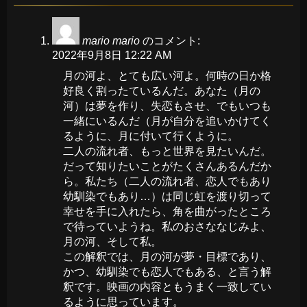
mario mario
のコメント:
2022年9月8日 12:22 AM
月の河よ、とても広い河よ。何時の日か格
好良く割ったているんだ。あなた（月の
河）は夢を作り、失恋もさせ、でもいつも
一緒にいるんだ（月が自分を追いかけてく
るように、月に付いて行くように。
二人の流れ者、もっと世界を見たいんだ。
だって知りたいことがたくさんあるんだか
ら。私たち（二人の流れ者、恋人でもあり
幼馴染でもあり…）は同じ虹を渡り切って
幸せを手に入れたら、角を曲がったところ
で待っていようね。私のおさななじみよ、
月の河、そして私。
この解釈では、月の河が夢・目標であり、
かつ、幼馴染でも恋人でもある、と言う解
釈です。映画の内容ともうまく一致してい
るように思っています。