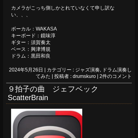
カメラがこっち側しかとれていなくて申し訳な
い、、、
ボーカル：WAKASA
キーボード：鏡味淳
ギター：須賀奏太
ベース：興津博規
ドラム：黒田和良
2024年5月26日
|
カテゴリー :
ジャズ演奏
,
ドラム演奏し
てみた
|
投稿者 : drumskuro
|
2件のコメント
９拍子の曲 ジェフベック
ScatterBrain