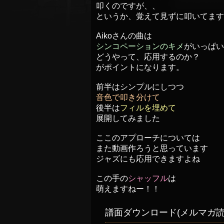
叩くのですが、、
というか、覚えて見ずに叩いてます
Aikoさんの曲は
シンコペーションのキメ
がいっぱい
どうやって、応用するのか？
がポイントになります。
前半はシンプルにしつつ
音色で叩き分けて
後半は
フィルを埋めて
展開してみました
ここのアプローチについては
また動画作ろうと思っています
ジャズにも応用できますよね
この手の
シャッフル
は
萌えますねー！！
譜面ダウンロード(メルマガ読