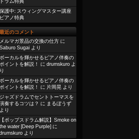
ドラム特典
保護中: スウィングマスター講座
ピアノ特典
最近のコメント
メルマガ景品の交換の仕方
に
Saburo Sugai
より
ボーカルを輝かせるピアノ伴奏の
ポイントを解説！
に
drumskuro
よ
り
ボーカルを輝かせるピアノ伴奏の
ポイントを解説！
に
片岡晃
より
ジャズドラムでセントトーマスを
演奏するコツは？
に
まるぼうず
より
【ポップスドラム解説】Smoke on
the water [Deep Purple]
に
drumskuro
より