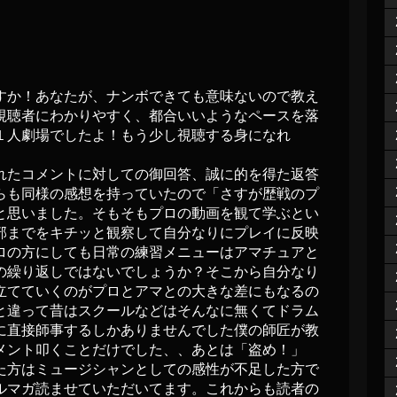
すか！あなたが、ナンボできても意味ないので教え
視聴者にわかりやすく、都合いいようなペースを落
１人劇場でしたよ！もう少し視聴する身になれ
れたコメントに対しての御回答、誠に的を得た返答
らも同様の感想を持っていたので「さすが歴戦のプ
と思いました。そもそもプロの動画を観て学ぶとい
部までをキチッと観察して自分なりにプレイに反映
ロの方にしても日常の練習メニューはアマチュアと
の繰り返しではないでしょうか？そこから自分なり
立てていくのがプロとアマとの大きな差にもなるの
と違って昔はスクールなどはそんなに無くてドラム
に直接師事するしかありませんでした僕の師匠が教
メント叩くことだけでした、、あとは「盗め！」
た方はミュージシャンとしての感性が不足した方で
ルマガ読ませていただいてます。これからも読者の