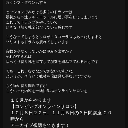
時々シフトダウンもする

セッションでみかける多くのドラマーは

最初から５速フルスロットルに近い事をしてしまいます

これってトランプをやっていて

いきなり切り札全部だしている感じです

こうなってしまうとソロが１０コーラスもあったりすると

ソリストもドラムも疲れてしまいます

音数を少なくしていかに厚みを出すか？

それができれば

ゆっくり切り札を温存して演奏を組み立てれるわけです

でも、これ、なかなかできないですよね

というか、そういう教材を僕は見た事ないですから

もう締め切り間近ですが

こういった内容を一緒に学ぶオンラインサロンを
１０月からやります
【コンピングオンラインサロン】
１０月８日２２日、１１月５日の３日間講座 ２０
時から
アーカイブ視聴もできます！